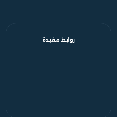
روابط مفيدة
الرئيسية
من نحن
المتجر
تواصل معنا
201283331571+
249912392915+
info@shufantrading.com
gamalishag1970@gmail.com