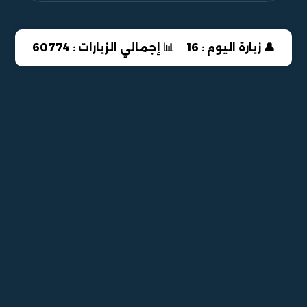
👤 زيارة اليوم : 16
📊 إجمالي الزيارات : 60774
واتساب